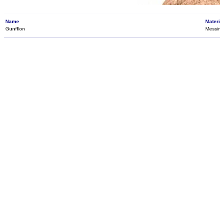
Name
Materi
Gunfflon
Messin